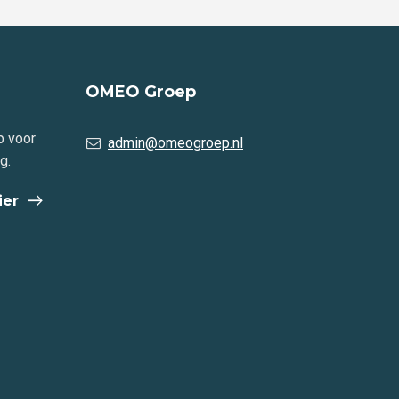
OMEO Groep
p voor
admin@omeogroep.nl
g.
ier